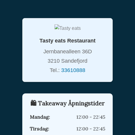
Tasty eats Restaurant
Jernbanealleen 36D
3210 Sandefjord
Tel.:
33610888
🛍️ Takeaway Åpningstider
Mandag:
12:00 - 22:45
Tirsdag:
12:00 - 22:45