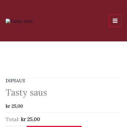
Hopp
rett
til
innholdet
DIPSAUS
Tasty saus
kr
25,00
Total:
kr 25,00