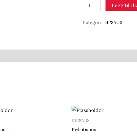
Bearnaisesaus
Legg til i 
antall
Kategori:
DIPSAUS
DIPSAUS
aus
Kebabsaus