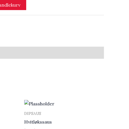
handlekurv
DIPSAUS
Hvitløkssaus