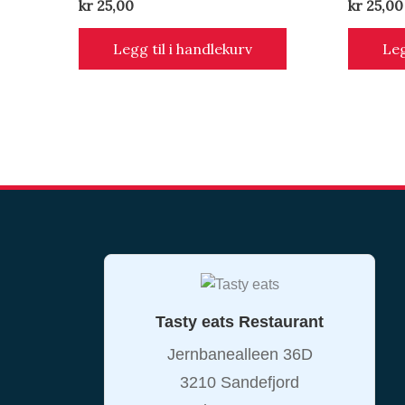
kr
25,00
kr
25,00
Legg til i handlekurv
Leg
Tasty eats Restaurant
Jernbanealleen 36D
3210 Sandefjord