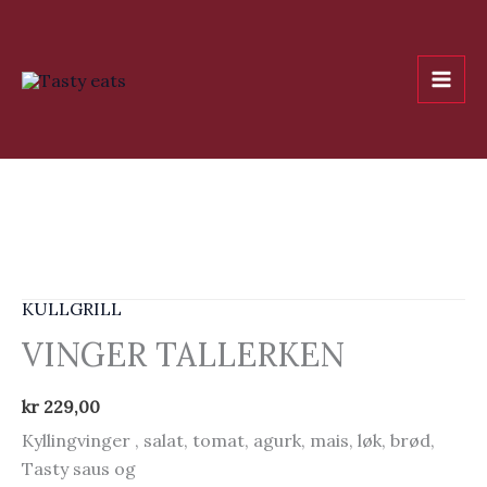
Hopp
rett
til
innholdet
KULLGRILL
VINGER TALLERKEN
kr
229,00
Kyllingvinger , salat, tomat, agurk, mais, løk, brød,
Tasty saus og