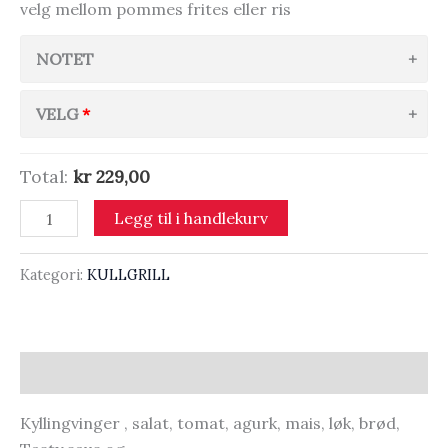
velg mellom pommes frites eller ris
NOTET
VELG
Total:
kr 229,00
VINGER
Legg til i handlekurv
TALLERKEN
antall
Kategori:
KULLGRILL
Beskrivelse
Kyllingvinger , salat, tomat, agurk, mais, løk, brød,