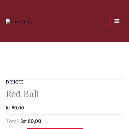
Hopp
rett
til
innholdet
DRIKKE
Red Bull
kr
60,00
Total:
kr 60,00