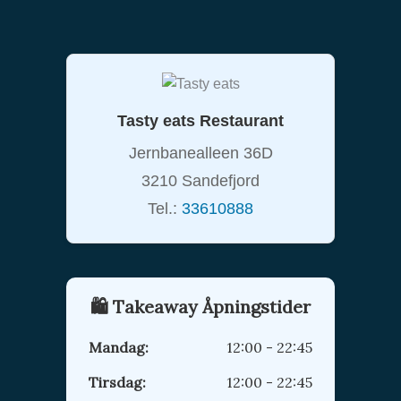
Tasty eats Restaurant
Jernbanealleen 36D
3210 Sandefjord
Tel.:
33610888
🛍️ Takeaway Åpningstider
Mandag:
12:00 - 22:45
Tirsdag:
12:00 - 22:45