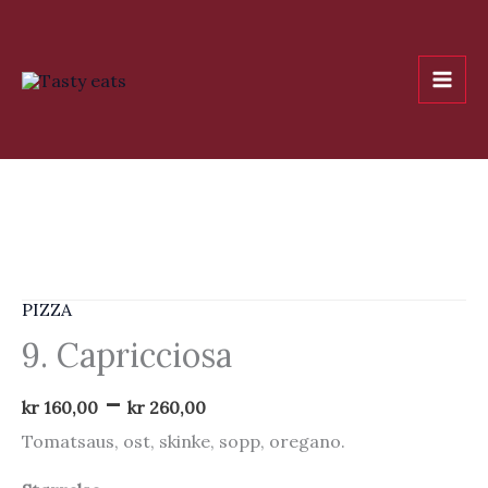
Hopp
rett
til
innholdet
PIZZA
9. Capricciosa
Price
–
kr
160,00
kr
260,00
range:
Tomatsaus, ost, skinke, sopp, oregano.
kr 160,00