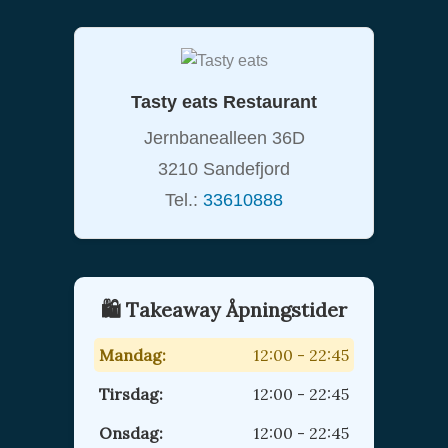
på
på
produktsiden
pro
Tasty eats Restaurant
Jernbanealleen 36D
3210 Sandefjord
Tel.:
33610888
🛍️ Takeaway Åpningstider
Mandag:
12:00 - 22:45
Tirsdag:
12:00 - 22:45
Onsdag:
12:00 - 22:45