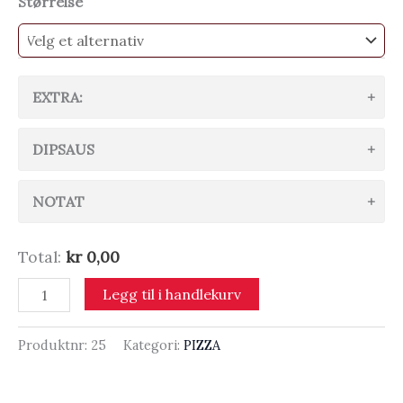
through
Størrelse
kr 260,00
EXTRA:
DIPSAUS
NOTAT
Total:
kr 0,00
9.
Legg til i handlekurv
Capricciosa
antall
Produktnr:
25
Kategori:
PIZZA